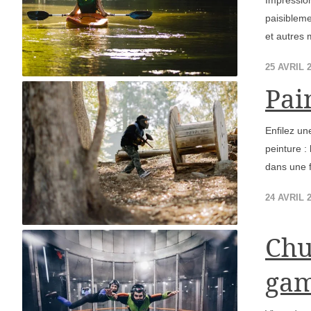
Impression
paisibleme
et autres 
25 AVRIL 
Pai
Enfilez une
peinture :
dans une f
24 AVRIL 
Chu
gam