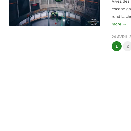
Vivez des s
escape gam
rend la ch
more →
24 AVRIL 
1
2