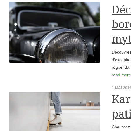
Déc
bor
myt
Découvrez 
d'exceptio
région dan
read mor
1 MAI 201
Kar
pat
Chaussez v