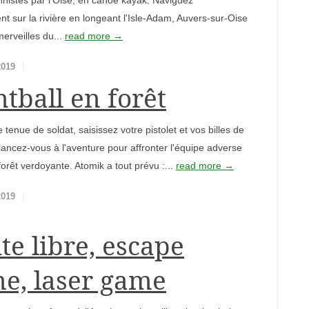
nistes par l'Oise, en canoë kayak. Naviguez
nt sur la rivière en longeant l'Isle-Adam, Auvers-sur-Oise
merveilles du...
read more →
2019
ntball en forêt
 tenue de soldat, saisissez votre pistolet et vos billes de
 lancez-vous à l'aventure pour affronter l'équipe adverse
orêt verdoyante. Atomik a tout prévu :...
read more →
2019
te libre, escape
e, laser game