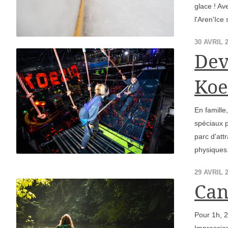
glace ! A
l'Aren'Ice
30 AVRIL 
Dev
Koe
En famille
spéciaux 
parc d'att
physiques
29 AVRIL 
Can
Pour 1h, 2