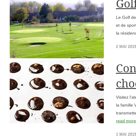
Gol
Le Golf de
et de spor
la résiden
2 MAI 201
Con
cho
Visitez l'
la famille
transmetten
read mor
1 MAI 201