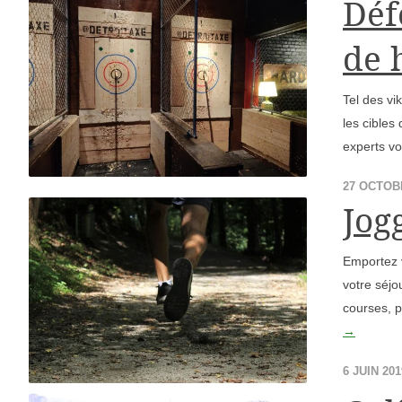
Déf
de 
Tel des vi
les cibles
experts vo
27 OCTOB
Jog
Emportez v
votre séjo
courses, p
→
6 JUIN 201