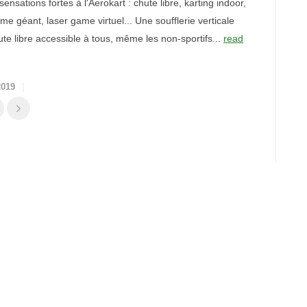
ensations fortes à l'Aerokart : chute libre, karting indoor,
e géant, laser game virtuel... Une soufflerie verticale
ute libre accessible à tous, même les non-sportifs...
read
2019